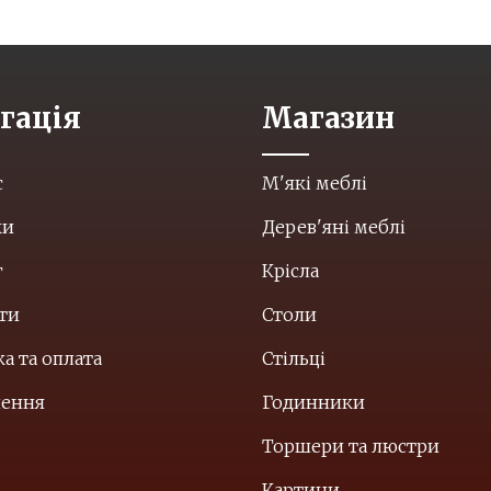
гація
Магазин
с
М'які меблі
ки
Дерев'яні меблі
г
Крісла
ти
Столи
а та оплата
Стільці
нення
Годинники
Торшери та люстри
Картини