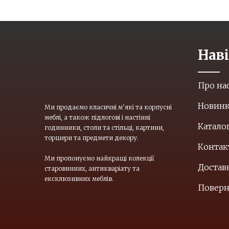
Наві
Ми продаємо класичні м'які та корпусні
меблі, а також підлогові і настінні
Про на
годинники, столи та стільці, картини,
торшери та предмети декору.
Новин
Ми пропонуємо найкращі колекції
Катало
старовинних, антикваріату та
ексклюзивних меблів.
Контак
Доставк
Повер