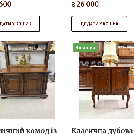
ДАТИ У КОШИК
ДОДАТИ У КОШИК
Новинка
сичний комод із
Класична дубова
иву дуба
тумба