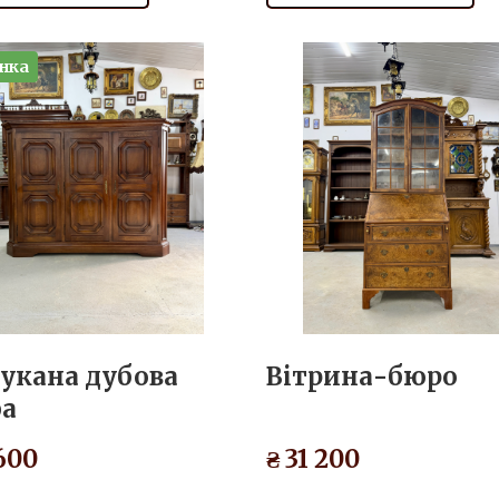
нка
укана дубова
Вітрина-бюро
а
 600
₴ 31 200