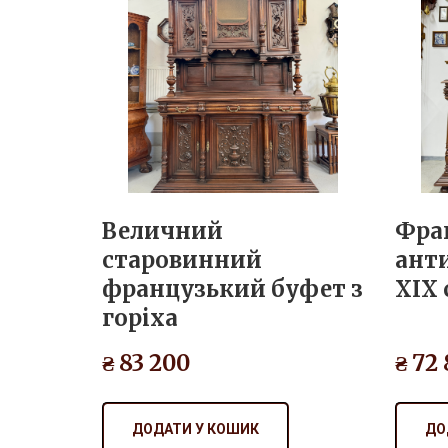
Величний
Фра
старовинний
ант
французький буфет з
XIX 
горіха
₴ 83 200
₴ 72
ДОДАТИ У КОШИК
ДО