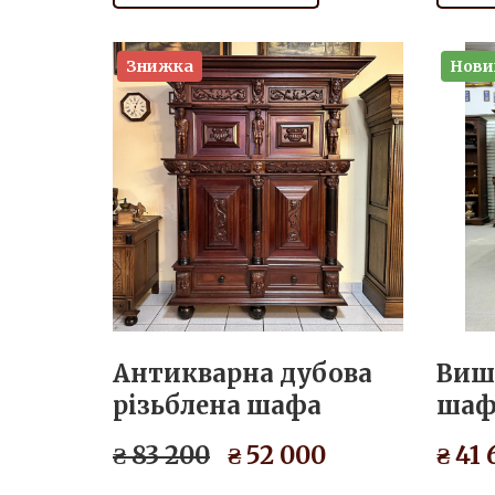
Знижка
Нови
Антикварна дубова
Виш
різьблена шафа
шаф
₴ 83 200
₴ 52 000
₴ 41