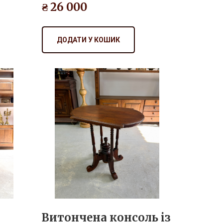
ДОДАТИ У КОШИК
Витончена консоль із
червоне дерево