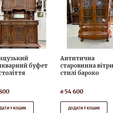
нцузький
Антитична
икварний буфет
старовинна вітри
століття
стилі бароко
 800
₴ 54 600
ДАТИ У КОШИК
ДОДАТИ У КОШИК