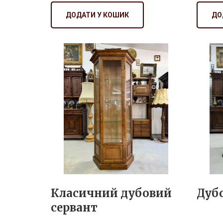
ДОДАТИ У КОШИК
ДО
Класичний дубовий
Дуб
сервант
₴ 28 600
₴ 28