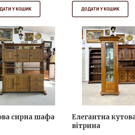
ДАТИ У КОШИК
ДОДАТИ У КОШИК
ова сирна шафа
Елегантна кутов
вітрина
 600
₴ 26 000