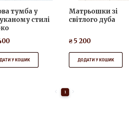
ва тумба у
Матрьошки зі
уканому стилі
світлого дуба
око
 400
₴ 5 200
ДАТИ У КОШИК
ДОДАТИ У КОШИК
1