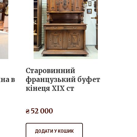
Старовинний
на в
французький буфет
кінеця XIX ст
₴ 52 000
ДОДАТИ У КОШИК