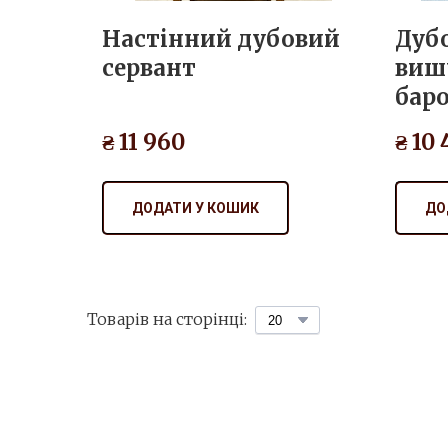
Настінний дубовий
Дубо
сервант
виш
бар
₴ 11 960
₴ 10
ДОДАТИ У КОШИК
ДО
Товарів на сторінці: