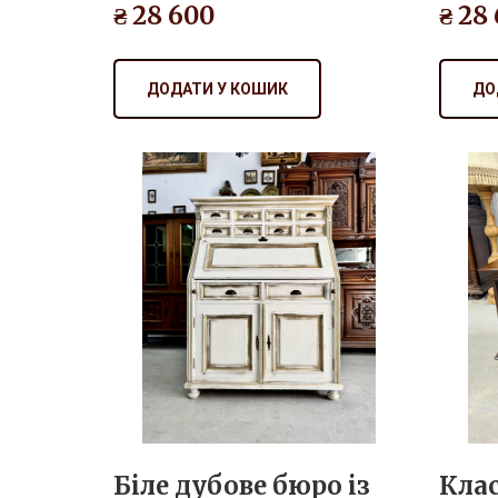
ДОДАТИ У КОШИК
ДО
Біле дубове бюро із
Кла
золотою патіною
мас