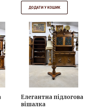
ДОДАТИ У КОШИК
а
Елегантна підлогова
вішалка
₴ 26 000