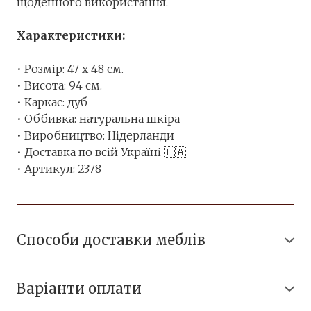
щоденного використання.
⠀⠀
Характеристики:
• Розмір: 47 х 48 см.
• Висота: 94 см.
• Каркас: дуб
• Оббивка: натуральна шкіра
• Виробництво: Нідерланди
• Доставка по всій Україні 🇺🇦
• Артикул: 2378
Способи доставки меблів
● Безкоштовна доставка по м. Вінниця.
● Самовивіз із Вінниці.
Варіанти оплати
● Доставка по Україні: ТК "Нова Пошта" або
● Готівковий розрахунок у нашому магазині.
"Delivery"